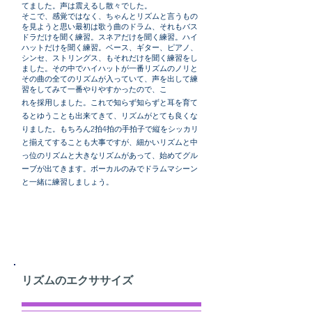
てました。声は震えるし散々でした。
そこで、感覚ではなく、ちゃんとリズムと言うもの
を見ようと思い最初は歌う曲のドラム、それもバス
ドラだけを聞く練習。スネアだけを聞く練習。ハイ
ハットだけを聞く練習。ベース、ギター、ピアノ、
シンセ、ストリングス、もそれだけを聞く練習をし
ました。その中でハイハットが一番リズムのノリと
その曲の全てのリズムが入っていて、声を出して練
習をしてみて一番やりやすかったので、こ
れを採用しました。これで知らず知らずと耳を育て
るとゆうことも出来てきて、リズムがとても良くな
りました。もちろん2拍4拍の手拍子で縦をシッカリ
と揃えてすることも大事ですが、細かいリズムと中
っ位のリズムと大きなリズムがあって、始めてグル
ーブが出てきます。ボーカルのみでドラムマシーン
と一緒に練習しましょう。
リズムのエクササイズ