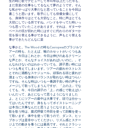
生の時に歌でデビューして早40年以上たった今も、
まだ音楽の仕事をしてるなんて夢のようです。そん
な私がやっぱり大事だなと思っていることを今回は
書こうと思います。歌手にしても俳優女優にして
も、身体作りはとても大切なこと。特に声はとても
大切にしている所ですね。バンドをやってた時いっ
つも思っていたことがあります。それは、ギターや
ベースの弦が切れた時にはすぐに代わりのギターか
弦を張り替える事ができるように、声もとり替える
事ができたらどんなに楽
な事かと。
The Wood の時もCasiopeaのブラジルツ
アーの時も、たとえば、喉のカセットがいくつもあ
って、今日はこれとか、今日は伸びのあるクリーン
な声とか、そんなチョイスがあればいいのに。。そ
んなわけないのはわかっていても、調子悪い時には
いつも考えてしまいます。ツアーの疲れやストレス
とそれに過酷なスケジュール。頑張れる頭と疲れが
溜まっている身体がバランスが取れない時はつらい
ですね。そんな時はいつも一番調子良い時の声をイ
メージして歌ってしまうんですが、「上の上」でな
くても、今、今日の調子の「上」の感じで歌えばい
いんだって、あとになって思うようになりました
よ。とくにツアーの最中は大事です。頭では分かっ
てはいたんですが、身をもってボイストレーニング
は本当に大事なんだと思うようになりました。
歌を歌う時は、腹式呼吸で丹田を使って距離を使っ
て歌います。体中を使って歌うので、ダンス、ヒッ
プホップは是非やってください。リズム感とステー
ジ上での動きを養うには最高です。それとクラシッ