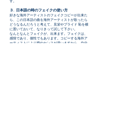
す。
３. 日本語の時のフェイクの使い方
好きな海外アーティストのフェイクコピーが出来た
ら、この日本語の曲を海外アーティストが歌ったら
どうなるんだろうと考えて、見栄やプライド 恥を横
に置いておいて、なりきって試して下さい。
なんとなんとフェイクが、出来ます。フェイクは、
感情であり、個性でもあります。コピーする海外ア
ーティストにより癖やセンスが違いますから、自分
の未来を見つめてそれに近いアーティストを選んで
下さい。ちなみに日本人のコピーをしてしまうと同
じタイプの歌手は2番手3番手と考えられてしまうの
で、損です。その日本人歌手がコピーした海外アー
ティストをコピーして下さい。後ろの2番手では無
く、横に並びますよ。
フェイクのエクササイズ