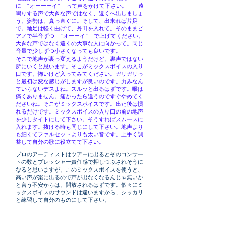
に ”オーーーイ” って声をかけて下さい。 遠
鳴りする声で大きな声ではなく、遠くへ出しましょ
う。姿勢は、真っ直ぐに。そして、出来れば片足
で。軸足は軽く曲げて、丹田を入れて。そのままピ
アノで半音ずつ ”オーーイ” で上げてください。
大きな声ではなく遠くの大事な人に向かって。同じ
音量で少しずつ小さくなっても良いです。
そこで地声が裏っ変えるようだけど、裏声ではない
所にいくと思います。そこがミックスボイスの入り
口です。怖いけど入ってみてください。ガリガリっ
と最初は変な感じがしますが良いのです。力みなん
ていらないデスよね。スルッと出るはずです。喉は
痛くありません。痛かったら違うのですぐやめてく
ださいね。そこがミックスボイスです。出た後は慣
れるだけです。ミックスボイスの入り口の前の地声
を少しタイトにして下さい。そうすればスムースに
入れます。抜ける時も同じにして下さい。地声より
も細くてファルセットよりも太い音です。上手く調
整して自分の歌に役立てて下さい。
プロのアーティストはツアーに出るとそのコンサー
トの数とプレッシャー責任感で押しつぶされそうに
なると思いますが、このミックスボイスを使うと、
高い声が楽に出るので声が出なくなるんじゃ無いか
と言う不安からは、開放されるはずです。個々にミ
ックスボイスのサウンドは違いますから、シッカリ
と練習して自分のものにして下さい。