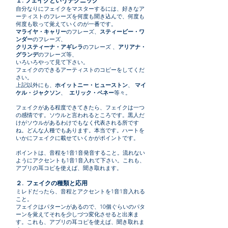
１. フェイクというテクニック
自分なりにフェイクをマスターするには、好きなア
ーティストのフレーズを何度も聞き込んで、何度も
何度も歌って覚えていくのが一番です。
マライヤ・キャリー
のフレーズ、
スティービー・ワ
ンダー
のフレーズ、
クリスティーナ・アギレラ
のフレーズ 、
アリアナ・
グランデ
のフレーズ等、
いろいろやって見て下さい。
フェイクのできるアーティストのコピーをしてくだ
さい。
上記以外にも、
ホイットニー・ヒューストン
、
マイ
ケル・ジャクソン
、
エリック・ベネー
等々。
フェイクがある程度できてきたら、フェイクは一つ
の感情です。ソウルと言われるところです。黒人だ
けがソウルがあるわけでもなく代表される所です
ね。どんな人種でもあります。本当です。ハートを
いかにフェイクに載せていくかがポイントです。
ポイントは、音程を1音1音発音すること。流れない
ようにアクセントも1音1音入れて下さい。これも、
アプリの耳コピを使えば、聞き取れます。
２. フェイクの種類と応用
ミレドだったら、音程とアクセントを1音1音入れる
こと。
フェイクはパターンがあるので、10個ぐらいのパタ
ーンを覚えてそれを少しづつ変化させると出来ま
す。これも、アプリの耳コピを使えば、聞き取れま