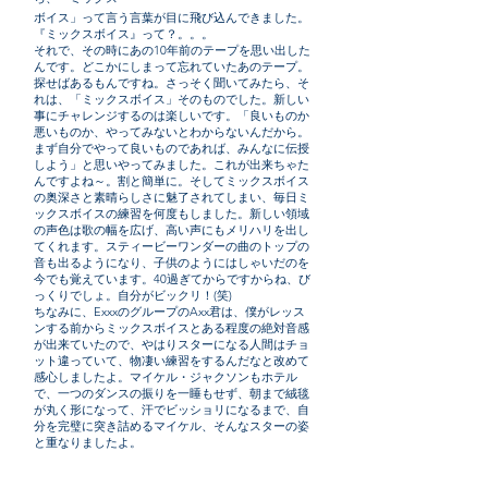
ボイス」って言う言葉が目に飛び込んできました。
『ミックスボイス』って？。。。
それで、その時にあの10年前のテープを思い出した
んです。どこかにしまって忘れていたあのテープ。
探せばあるもんですね。さっそく聞いてみたら、そ
れは、「ミックスボイス」そのものでした。新しい
事にチャレンジするのは楽しいです。「良いものか
悪いものか、やってみないとわからないんだから。
まず自分でやって良いものであれば、みんなに伝授
しよう」と思いやってみました。これが出来ちゃた
んですよね～。割と簡単に。そしてミックスボイス
の奥深さと素晴らしさに魅了されてしまい、毎日ミ
ックスボイスの練習を何度もしました。新しい領域
の声色は歌の幅を広げ、高い声にもメリハリを出し
てくれます。スティービーワンダーの曲のトップの
音も出るようになり、子供のようにはしゃいだのを
今でも覚えています。40過ぎてからですからね、び
っくりでしょ。自分がビックリ！(笑)
ちなみに、ExxxのグループのAxx君は、僕がレッス
ンする前からミックスボイスとある程度の絶対音感
が出来ていたので、やはりスターになる人間はチョ
ット違っていて、物凄い練習をするんだなと改めて
感心しましたよ。マイケル・ジャクソンもホテル
で、一つのダンスの振りを一睡もせず、朝まで絨毯
が丸く形になって、汗でビッショリになるまで、自
分を完璧に突き詰めるマイケル、そんなスターの姿
と重なりましたよ。