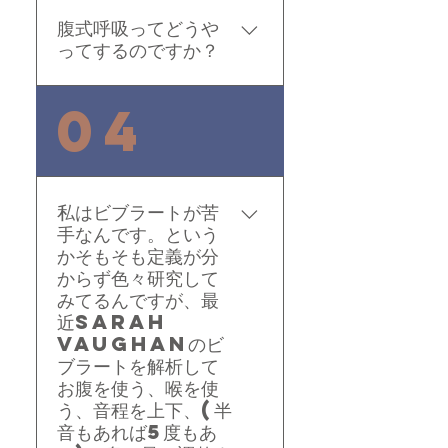
ません。無理して大きな
腹式呼吸ってどうや
声で高音を出したりして
ってするのですか？
ませんか？パニクっては
いませんか？自分を見失
息を吸ってお腹を膨らま
04
ってはいませんか？そう
せてください。 男子だ
です。精神的な問題で
と、寝てるときの呼吸が
す。まずは、冷静になる
腹式呼吸です。立ってる
事を覚えてください。
ときは胸の肋骨を広げず
私はビブラートが苦
に、お腹を膨らまして下
手なんです。という
さい。鏡を見ながらやれ
かそもそも定義が分
ば、分かりやすいです。
からず色々研究して
息を吸ってお腹を膨らま
みてるんですが、最
近Sarah
せて、それをキープしな
Vaughanのビ
がら、吐く。そうすると
ブラートを解析して
息がなくなってお腹がへ
お腹を使う、喉を使
こんでいきます。吐くと
う、音程を上下、(半
きに軽く声も出すと良い
音もあれば5度もあ
ですよ。それを繰り返し