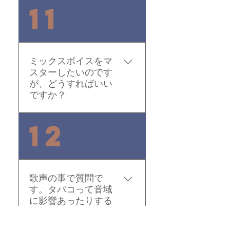
パーは言葉が多いから、
何度も何度も歌う事、そ
11
ベロや口周りのストレッ
れが一番大切です。 先生
チ、早口言葉もやってお
にはみなそれぞれの考え
いた方が良いです。
があると思います。ちな
みに僕は歌を唄うことに
ミックスボイスをマ
対して理屈を言う人は嫌
スターしたいのです
いです。まずは、理論で
が、どうすればいい
もテクニックでもなく、
ですか？
ただ歌って歌ってもらい
ます。そこで、声が出な
まずは地声をしっかり出
12
くてもっと高い声を出し
せるようになる事が大事
たいとか、もっと大きな
です。 まずは慌てずに地
声を出したいと思ったボ
声をしっかり出す方に重
ーカリストには発声がと
きを置いてください。高
歌声の事で質問で
っても大切なものになる
音(ミックス、ヘッド、ホ
す。タバコって音域
ということを初めて理解
イッスル)は、ある意味特
に影響あったりする
するのです。そこで発声
種なので、自分でマスタ
んでしょうか？
をしっかり教えます。真
ーするというより、レッ
剣になります。僕の意見