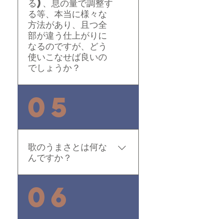
る)、息の量で調整す
てください。
る等、本当に様々な
方法があり、且つ全
部が違う仕上がりに
なるのですが、どう
使いこなせば良いの
でしょうか？
ビブラートは波です。 ビ
05
ブラートは、上 中 下 大
きい波 小さい波 長い波
短い波 ストレート人によ
って色々です。最近は、
歌のうまさとは何な
アリアナとか、ビオンセ
んですか？
とか、音程を半音上でビ
ブラートしてます。そう
人を感動させる表現力・
06
すると少しアラブ系の匂
魅力です。 歌唱の音程の
いがする感じで不思議な
良し悪し、総合的な”唄
匂いがする感じでやって