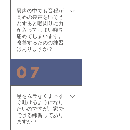
のうまさ”と人を感動さ
ますよ。いろんなビブラ
せる、惹きつける魅力の
ートを試してみて自分の
裏声の中でも音程が
ある歌唱、表現力とは、
高めの裏声を出そう
声に合ったのを取り入れ
又、違うものです。で
とすると喉周りに力
てみてください。
も、吉田美和さんみたい
が入ってしまい喉を
に、両方備えているアー
痛めてしまいます。
改善するための練習
ティストもいますよね。
はありますか？
自分が何処に行きたいの
か、何になりたいかによ
っても違うと思います
息を沢山出しすぎないよ
07
が、型破りのボーカリス
うにして下さい。 息を沢
トが減っているのは、事
山出さずに、響きだけで
実かと、、
出して下さい。鼻をつま
んで、丹田入れて練習す
息をムラなくまっす
るのも良いですよ。
ぐ吐けるようになり
たいのですが、家で
できる練習ってあり
ますか？