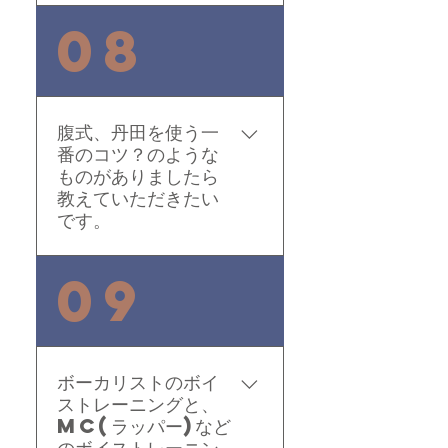
吐く息の量を一定にして
08
下さい。 まずは、吐く息
の量を一定にして、腹式
呼吸がちゃんと出来てる
かチェックして、丹田を
腹式、丹田を使う一
入れて、上半身の力を抜
番のコツ？のような
いてくださいね。一秒一
ものがありましたら
拍と考えて、4秒8秒16秒
教えていただきたい
と増やしていってくださ
です。
い。小節数と一緒に増や
すと良いですね。ここが
丹田はツボです。 夜寝て
09
大事です。最初から最後
る時は腹式呼吸です。リ
まで同じ息の量で。上手
ラックスしている時も腹
く出来なかったら、空気
式呼吸です。息を吸う時
椅子で壁に背中をつけて
にワザとお腹を膨らませ
ボーカリストのボイ
中腰でやってみましょ
ば結構できますよ。あと
ストレーニングと、
う。きついですが、頑張
横っ腹と腹回りの後ろに
MC(ラッパー)など
ってやってみて下さい。
入ると完璧です。歌の時
のボイストレーニン