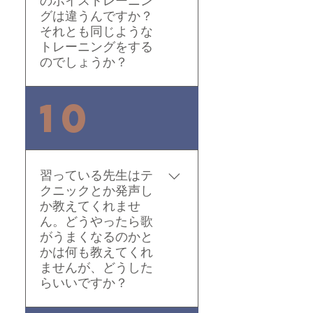
は、意識してやらないと
グは違うんですか？
それとも同じような
出来ませんからね。丹田
トレーニングをする
はツボです。おへそから
のでしょうか？
下に向けて三本指をあて
たその下辺りが丹田で
す。使い方は尾てい骨を
基本は同じです。 基本は
10
何回も前に押し出すと丹
同じです。腹式、丹田を
田のツボが固く成りま
使って発声をやり、高い
す。そうすると声が安定
音も低い音も使えるよう
します。
にしておくと、喉を守れ
習っている先生はテ
ます。歌は喋るように歌
クニックとか発声し
うって言うんだけど、ラ
か教えてくれませ
ップは歌うようにラップ
ん。どうやったら歌
するって言いますよね。
がうまくなるのかと
かは何も教えてくれ
ちなみにVERBAL(m-flo)
ませんが、どうした
は、腹式でリップロール
らいいですか？
を本番前にやってました
ね。歌手に比べて、ラッ