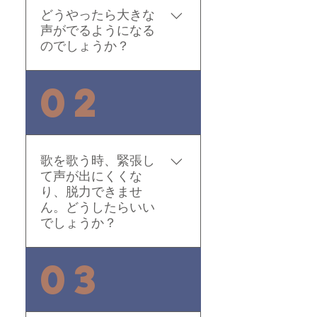
どうやったら大きな
声がでるようになる
のでしょうか？
声帯の筋肉を作る事 まだ
02
歌と年と性別を聴かない
と分からないんですが、
毎日しっかりブレス(腹式
呼吸)と発声をやり、声帯
歌を歌う時、緊張し
の筋肉を作る事。まず
て声が出にくくな
は、自声で下から上まで
り、脱力できませ
同じボリュームでバラン
ん。どうしたらいい
ス良く、力まずに出す
でしょうか？
事。両ひざを緩めて下半
身中心に丹田も忘れず
まずは、冷静になる事を
03
に。
覚えてください。 何で脱
力をしなければならない
のかを知らなければなり