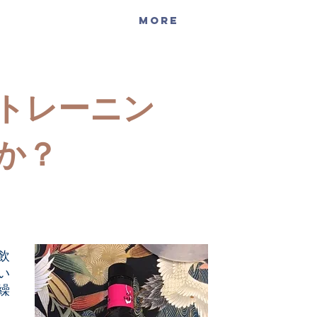
More
トレーニン
か？
飲
い
繰