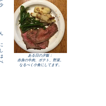
少
ん
に
し
ある日の夕飯：
は
赤身の牛肉、ポテト、野菜。
べ
なるべく小食にしてます。