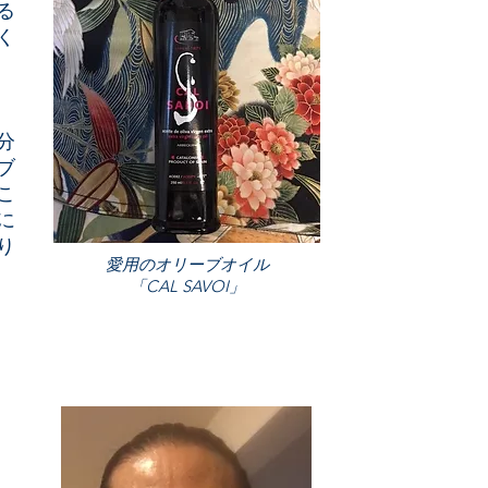
る
く
分
ブ
こ
に
り
愛用のオリーブオイル
「CAL SAVOI」