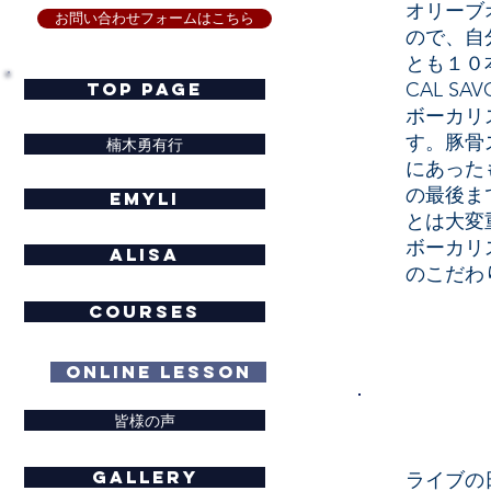
オリーブ
お問い合わせフォームはこちら
ので、自
とも１０
TOP PAGE
CAL 
ボーカリ
す。豚骨
楠木勇有行
にあった
の最後ま
Emyli
とは大変
ボーカリ
Alisa
のこだわ
COURSES
ONLINE LESSON
皆様の声
GALLERY
ライブの