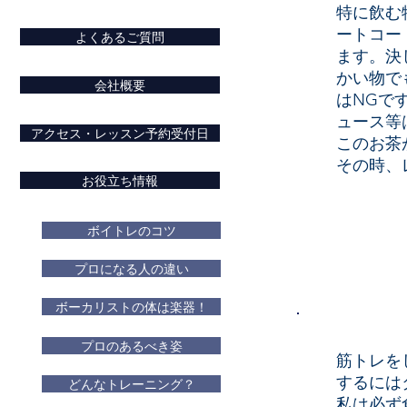
特に飲む
ートコー
よくあるご質問
ます。決
かい物で
会社概要
はNGで
ュース等
アクセス・レッスン予約受付日
このお茶
その時、
お役立ち情報
ボイトレのコツ
プロになる人の違い
ボーカリストの体は楽器！
プロのあるべき姿
筋トレを
するには
どんなトレーニング？
私は必ず