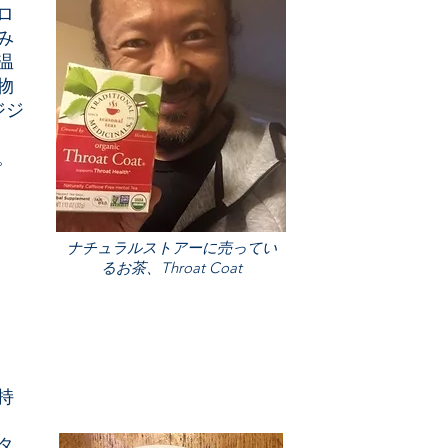
ロ
み
温
物
ジジ
。
ナチュラルストアーに売ってい
るお茶、Throat Coat
持
タ