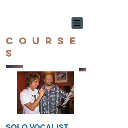
Course
s
SOLO VOCALIST