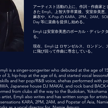
アーティスト活動の上に、作詞・作曲家と
きた Emyli。上智大学卒業後、安室奈美恵、May
麻衣や、K-Pop の KARA、2PM、2AM、SOL (
Day 等に楽曲を提供し始める。
Emyli は安室奈美恵のボーカル・ディレ
る。
現在、Emyli は ロサンゼルス、ロンドン
に飛び回って作曲に専念している。
myli is a singer-songwriter who debuted at the age of 15
 of 3, hip-hop at the age of 6, and started vocal lessons
 skills and her pop/R&B voice, she
has performed with po
NHWA,
Japanese house DJ MAKAI, and rock band BACK-
ormed from clubs all the way to the Budokan, Yokohama
artist, Emyli also writes and has
written songs for artis
p
sensations KARA, 2PM, 2AM, and Popstar of Asia, Nami
works as a vocal director for Namie Amuro.