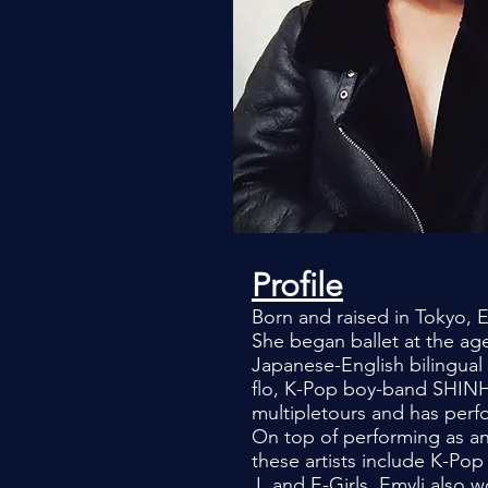
Profile
Born and raised in Tokyo, E
She began ballet at the age
Japanese-English bilingual
flo, K-Pop boy-band SHI
multiple
tours and has perf
On top of performing as an 
these artists include K-Po
J.
and E-Girls. Emyli also 