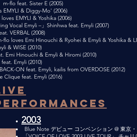
flo feat. Sister E (2005)
EMYLI & Diggy-Mo' (2006)
loves EMYLI & Yoshika (2006)
g Vocal Emyli –」Shinhwa feat. Emyli (2007)
t. VERBAL (2008)
o loves Emi Hinouchi & Ryohei & Emyli & Yoshika & LI
li & WISE (2010)
 Emi Hinouchi & Emyli & Hiromi (2010)
t. Emyli (2010)
CK-ON feat. Emyli, kailis from OVERDOSE (2012)
lique feat. Emyli (2016)
Live
performances
2003
Blue Note デビュー コンベンション @ 東京
「VOICE OF LOVE 2003 LIVE TOUR」 