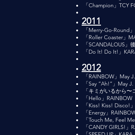
「Champion」TCY FORC
2011
「Merry-Go-Round」M
「Roller Coaster」MA
「SCANDALOUS」
「Do It! Do It!」KAR
2012
「RAINBOW」May J
「Say “Ah!”」May J.
「キミがいるから〜ココ
「Hello」RAINBOW
「Kiss! Kiss! Disco
「Energy」RAINBO
「Touch Me, Feel M
「CANDY GIRLS!」
「SPEED UP」KARA