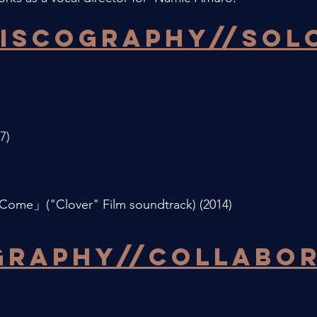
ISCOGRAPHY//sol
7)
Come」("Clover" Film soundtrack) (2014)
GRAPHY//Collabo