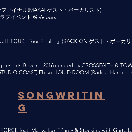
アーファイナル(MAKAI ゲスト・ボーカリスト)
」クラブイベント @ Velours
ob!! TOUR –Tour Final—」(BACK-ON ゲスト・ボーカ
sents Bowline 2016 curated by CROSSFAITH & TO
O COAST, Ebisu LIQUID ROOM (Radical Har
songwritin
g
E feat. Mariya Ise (“Panty & Stocking with Garte