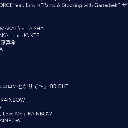
E feat. Emyli (“Panty & Stocking with Garterbelt
AKAI feat. AISHA
KAI feat. JONTE
後藤真希
A
.
ロのとなりで〜」 BRIGHT
!」RAINBOW
W
e, Love Me」RAINBOW
RAINBOW