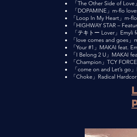
「The Other Side of Love」m-
「DOPAMINE」m-flo loves 
「Loop In My Heart」m-flo 
「HIGHWAY STAR – Featurin
「テキトー Lover」Emyli fea
「love comes and goes」m-fl
「Your #1」MAKAI feat. Emy
「I Belong 2 U」MAKAI feat.
「Champion」TCY FORCE fea
「come on and Let’s go」BA
「Choke」Radical Hardcore C