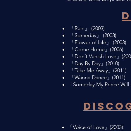
D
「Rain」 (2003)
「Someday」 (2003)
「Flower of Life」 (2003)
「Come Home」(2006)
「Don’t Vanish Love」(200
「Day By Day」(2010)
「Take Me Away」(2011)
「Wanna Dance」(2011)
「Someday My Prince Will 
DISCO
「Voice of Love」(2003)