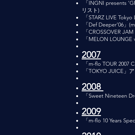
「INGNI presents 
リスト)
「STARZ LIVE Tok
「Def Deeper’06
「CROSSOVER JA
「MELON LOUNG
2007
「m-flo TOUR 20
「TOKYO JUICE
2008
「Sweet Nineteen 
2009
「m-flo 10 Years S