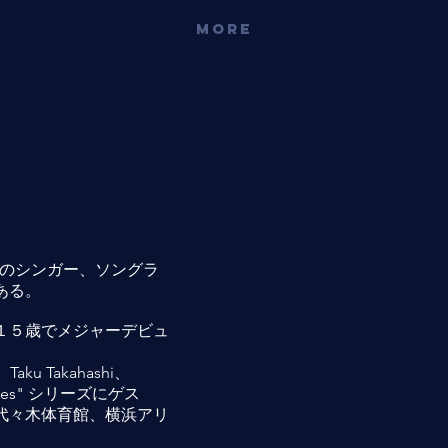
More
ルのシンガー、ソングラ
ある。
１５歳でメジャーデビュ
u Takahashi、
oves" シリーズにゲス
代々木体育館、横浜アリ