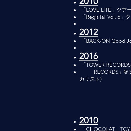
2010
「LOVE LITE」ツ
「RegisTa! Vol. 6
2012
「BACK-ON Good J
2016
「TOWER RECORDS pre
RECORDS」@ STUDI
カリスト)
2010
「CHOCOLAT」TCY FORC